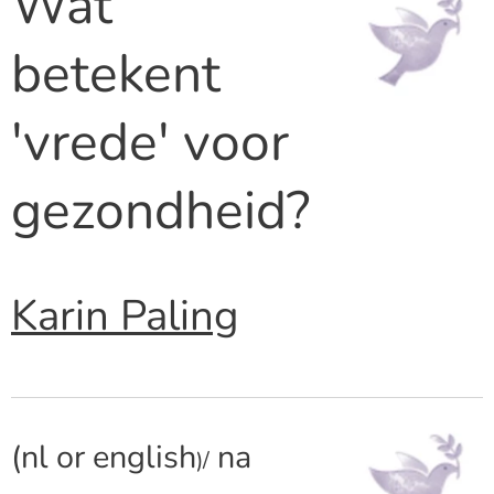
Wat
betekent
'vrede' voor
gezondheid?
Karin Paling
(nl or english
na
)/