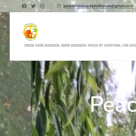
peaceintheparkeindhoven@gmail.com
VREDE VOOR IEDEREEN, DOOR IEDEREEN/ PEACE BY EVERYONE, FOR EV
Peac