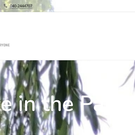
040-2444707
ERYONE
e in the Park