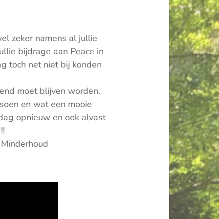
l zeker namens al jullie
llie bijdrage aan Peace in
g toch net niet bij konden
end moet blijven worden.
tsoen en wat een mooie
e dag opnieuw en ook alvast
!!
 Minderhoud