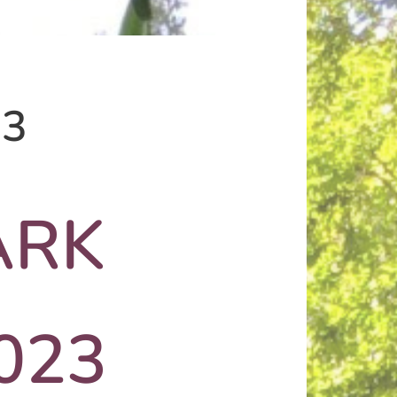
23
ARK
023