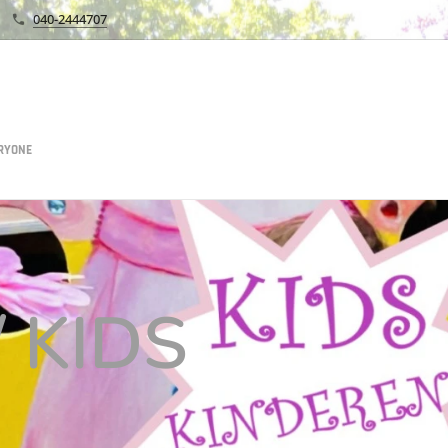
040-2444707
ERYONE
 KIDS