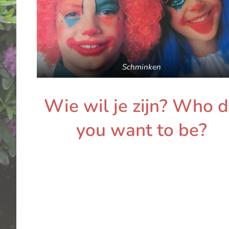
Schminken
Wie wil je zijn? Who 
you want to be?